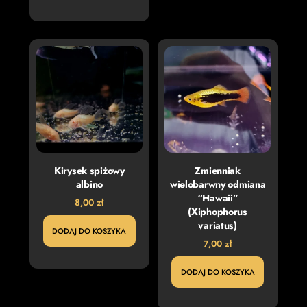
Kirysek spiżowy
Zmienniak
albino
wielobarwny odmiana
“Hawaii”
8,00
zł
(Xiphophorus
variatus)
DODAJ DO KOSZYKA
7,00
zł
DODAJ DO KOSZYKA