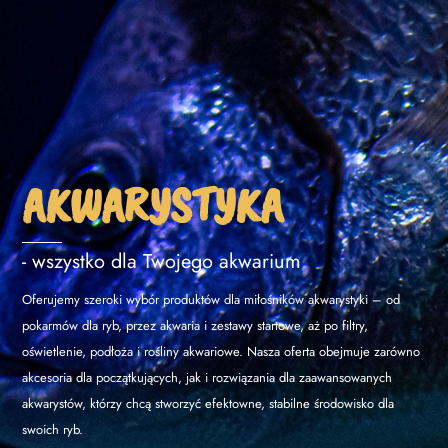
AKWARYSTYKA
- wszystko dla Twojego akwarium
Oferujemy szeroki wybór produktów dla miłośników akwarystyki – od
pokarmów dla ryb, przez akwaria i zestawy startowe, aż po filtry,
oświetlenie, podłoża i rośliny akwariowe. Nasza oferta obejmuje zarówno
akcesoria dla początkujących, jak i rozwiązania dla zaawansowanych
akwarystów, którzy chcą stworzyć efektowne, stabilne środowisko dla
swoich ryb.