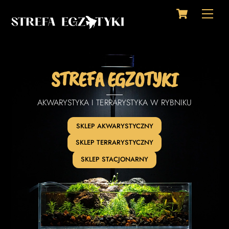
Cart
Skip
Men
to
content
STREFA EGZOTYKI
AKWARYSTYKA I TERRARYSTYKA W RYBNIKU
SKLEP AKWARYSTYCZNY
SKLEP TERRARYSTYCZNY
SKLEP STACJONARNY