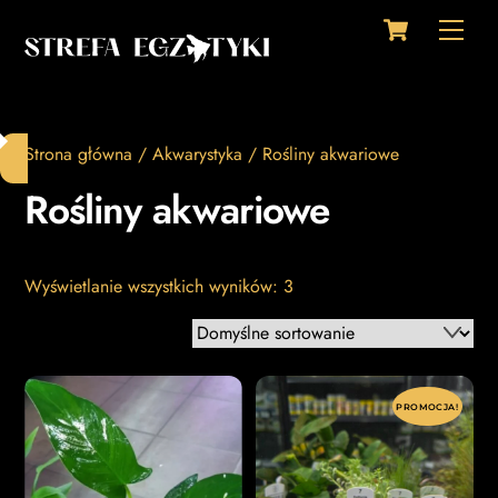
Cart
Skip
Men
to
content
Strona główna
/
Akwarystyka
/ Rośliny akwariowe
Rośliny akwariowe
Wyświetlanie wszystkich wyników: 3
PROMOCJA!