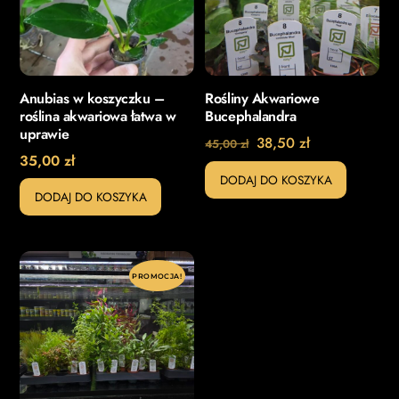
Anubias w koszyczku –
Rośliny Akwariowe
roślina akwariowa łatwa w
Bucephalandra
uprawie
Pierwotna
Aktualna
38,50
zł
45,00
zł
35,00
zł
cena
cena
DODAJ DO KOSZYKA
wynosiła:
wynosi:
DODAJ DO KOSZYKA
45,00 zł.
38,50 zł.
PROMOCJA!