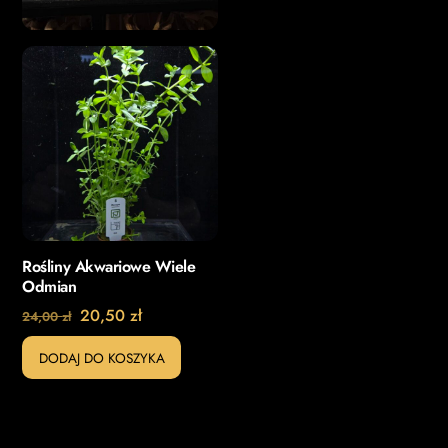
Rośliny Akwariowe Wiele
Odmian
Pierwotna
Aktualna
20,50
zł
24,00
zł
cena
cena
DODAJ DO KOSZYKA
wynosiła:
wynosi:
24,00 zł.
20,50 zł.