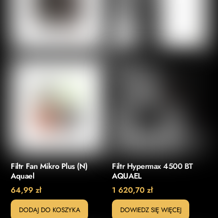
Filtr Fan Mikro Plus (N)
Filtr Hypermax 4500 BT
Aquael
AQUAEL
64,99
zł
1 620,70
zł
DODAJ DO KOSZYKA
DOWIEDZ SIĘ WIĘCEJ