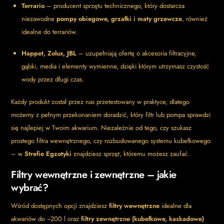
Terrario
– producent sprzętu technicznego, który dostarcza
niezawodne
pompy obiegowe, grzałki i maty grzewcze
, również
idealne do terrariów.
Happet, Zolux, JBL
– uzupełniają ofertę o akcesoria filtracyjne,
gąbki, media i elementy wymienne, dzięki którym utrzymasz czystość
wody przez długi czas.
Każdy produkt został przez nas przetestowany w praktyce, dlatego
możemy z pełnym przekonaniem doradzić, który filtr lub pompa sprawdzi
się najlepiej w Twoim akwarium. Niezależnie od tego, czy szukasz
prostego filtra wewnętrznego, czy rozbudowanego systemu kubełkowego
– w
Strefie Egzotyki
znajdziesz sprzęt, któremu możesz zaufać.
Filtry wewnętrzne i zewnętrzne – jakie
wybrać?
Wśród dostępnych opcji znajdziesz
filtry wewnętrzne
idealne dla
akwariów do ~200 l oraz
filtry zewnętrzne (kubełkowe, kaskadowe)