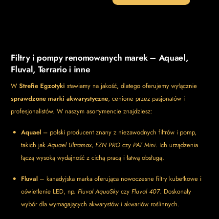
Filtry i pompy renomowanych marek – Aquael,
Fluval, Terrario i inne
W
Strefie Egzotyki
stawiamy na jakość, dlatego oferujemy wyłącznie
sprawdzone marki akwarystyczne
, cenione przez pasjonatów i
profesjonalistów. W naszym asortymencie znajdziesz:
Aquael
– polski producent znany z niezawodnych filtrów i pomp,
takich jak
Aquael Ultramax
,
FZN PRO
czy
PAT Mini
. Ich urządzenia
łączą wysoką wydajność z cichą pracą i łatwą obsługą.
Fluval
– kanadyjska marka oferująca nowoczesne filtry kubełkowe i
oświetlenie LED, np.
Fluval AquaSky
czy
Fluval 407
. Doskonały
wybór dla wymagających akwarystów i akwariów roślinnych.