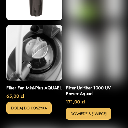
Filter Fan Mini-Plus AQUAEL
Filter Unifilter 1000 UV
Power Aquael
65,00
zł
171,00
zł
DODAJ DO KOSZYKA
DOWIEDZ SIĘ WIĘCEJ