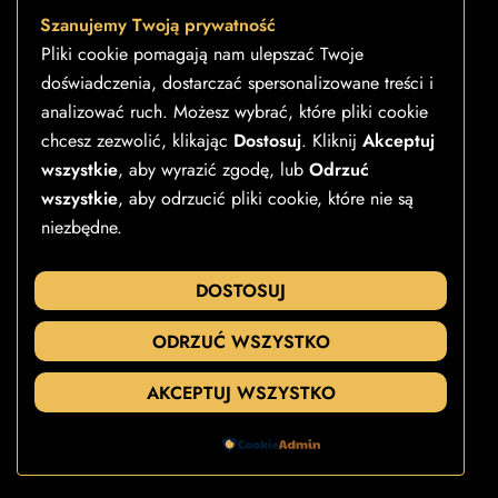
Szanujemy Twoją prywatność
Kontakt
Pliki cookie pomagają nam ulepszać Twoje
Sklep stacjonarny
doświadczenia, dostarczać spersonalizowane treści i
Regulamin sklepu
analizować ruch. Możesz wybrać, które pliki cookie
Polityka prywatności
chcesz zezwolić, klikając
Dostosuj
. Kliknij
Akceptuj
Formularz reklamacji towaru
wszystkie
, aby wyrazić zgodę, lub
Odrzuć
Formularz reklamacji usługi
wszystkie
, aby odrzucić pliki cookie, które nie są
Formularz zwrotu online
niezbędne.
Pozostałe formularze
DOSTOSUJ
ODRZUĆ WSZYSTKO
AKCEPTUJ WSZYSTKO
Powered by