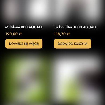
Multikani 800 AQUAEL
Turbo Filter 1000 AQUAEL
190,00
zł
118,70
zł
DOWIEDZ SIĘ WIĘCEJ
DODAJ DO KOSZYKA