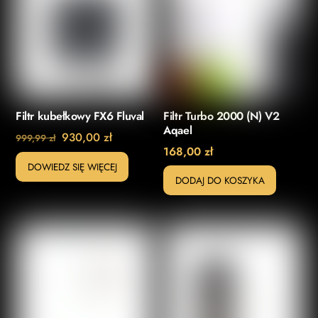
Filtr kubełkowy FX6 Fluval
Filtr Turbo 2000 (N) V2
Aqael
Pierwotna
Aktualna
930,00
zł
999,99
zł
168,00
zł
cena
cena
DOWIEDZ SIĘ WIĘCEJ
wynosiła:
wynosi:
DODAJ DO KOSZYKA
999,99 zł.
930,00 zł.