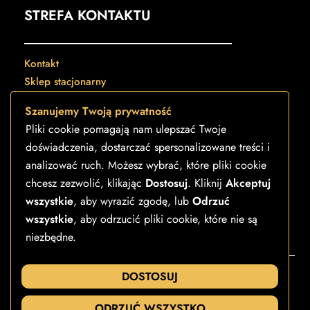
STREFA KONTAKTU
Kontakt
Sklep stacjonarny
Regulamin sklepu
Szanujemy Twoją prywatność
Polityka prywatności
Pliki cookie pomagają nam ulepszać Twoje
Formularz reklamacji towaru
doświadczenia, dostarczać spersonalizowane treści i
Formularz reklamacji usługi
analizować ruch. Możesz wybrać, które pliki cookie
Formularz zwrotu online
chcesz zezwolić, klikając
Dostosuj
. Kliknij
Akceptuj
Pozostałe formularze
wszystkie
, aby wyrazić zgodę, lub
Odrzuć
wszystkie
, aby odrzucić pliki cookie, które nie są
niezbędne.
©
Strefa Egzotyki
2026
Wykonanie –
Visual Art Strony internetowe i Pozycjonowanie SEO
DOSTOSUJ
ODRZUĆ WSZYSTKO