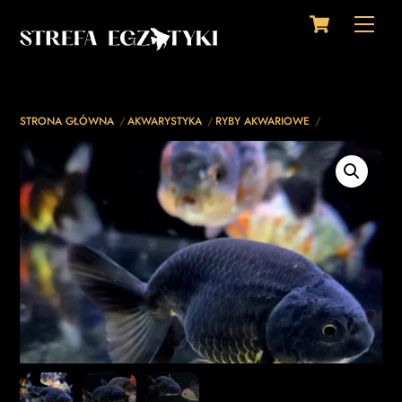
Cart
Skip
Men
to
content
STRONA GŁÓWNA
AKWARYSTYKA
RYBY AKWARIOWE