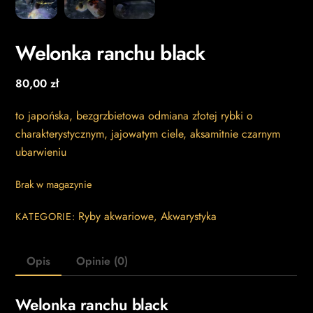
Welonka ranchu black
80,00
zł
to japońska, bezgrzbietowa odmiana złotej rybki o
charakterystycznym, jajowatym ciele, aksamitnie czarnym
ubarwieniu
Brak w magazynie
Ryby akwariowe
Akwarystyka
KATEGORIE:
,
Opis
Opinie (0)
Welonka ranchu black