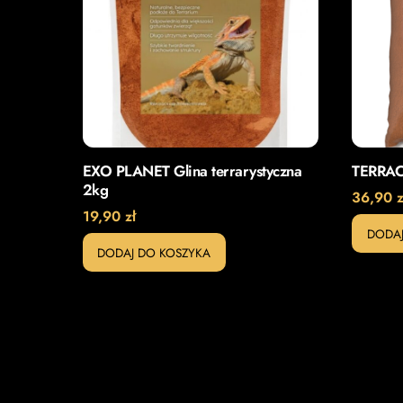
EXO PLANET Glina terrarystyczna
TERRA
2kg
36,90
z
19,90
zł
DODAJ
DODAJ DO KOSZYKA