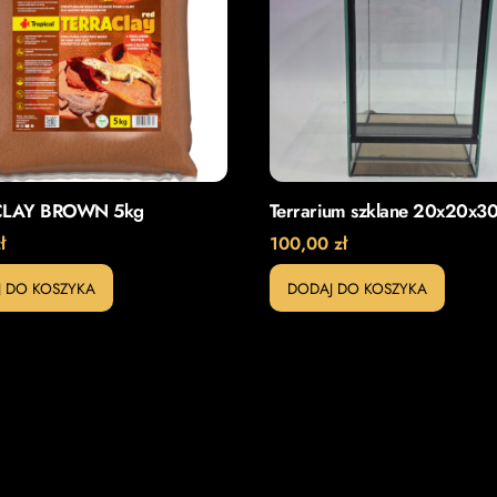
CLAY BROWN 5kg
Terrarium szklane 20x20x3
ł
100,00
zł
 DO KOSZYKA
DODAJ DO KOSZYKA