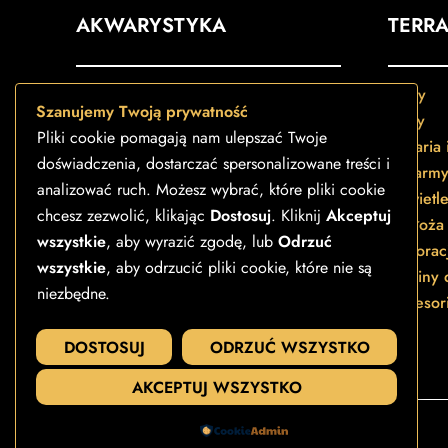
AKWARYSTYKA
TERR
Ryby akwariowe
Gady
Szanujemy Twoją prywatność
Akwaria i zestawy
Płazy
Pliki cookie pomagają nam ulepszać Twoje
Pokarmy dla ryb
Terraria
doświadczenia, dostarczać spersonalizowane treści i
Filtry i pompy
Pokarmy
analizować ruch. Możesz wybrać, które pliki cookie
Oświetlenie
Oświetle
chcesz zezwolić, klikając
Dostosuj
. Kliknij
Akceptuj
Rośliny
Podłoża 
wszystkie
, aby wyrazić zgodę, lub
Odrzuć
Akcesoria
Dekorac
wszystkie
, aby odrzucić pliki cookie, które nie są
Testy i preparaty
Rośliny 
niezbędne.
Akcesori
DOSTOSUJ
ODRZUĆ WSZYSTKO
AKCEPTUJ WSZYSTKO
Powered by