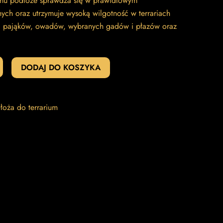
emu podłoże sprawdza się w prawidłowym
hych oraz utrzymuje wysoką wilgotność w terrariach
a pająków, owadów, wybranych gadów i płazów oraz
DODAJ DO KOSZYKA
łoża do terrarium