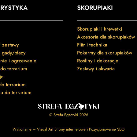
ARYSTYKA
SKORUPIAKI
Skorupiaki i krewetki
Akcesoria dla skorupiaków
 i zestawy
Flitr i technika
 gady/płazy
Pokarmy dla skorupiaków
nie i ogrzewanie
Rośliny i dekoracje
do terrarium
Zestawy i akwaria
je
do terrarium
a do terrarium
©
Strefa Egzotyki
2026
Wykonanie –
Visual Art Strony internetowe i Pozycjonowanie SEO