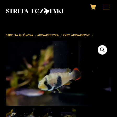
Cart
Skip
Men
to
content
STRONA GŁÓWNA
AKWARYSTYKA
RYBY AKWARIOWE