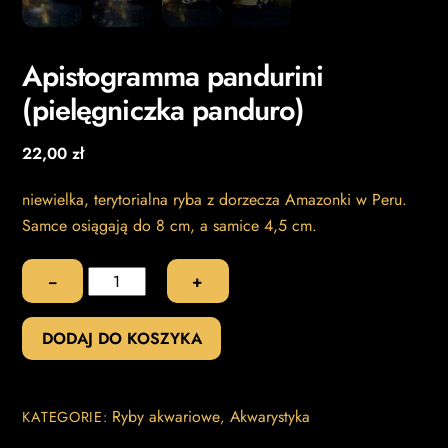
Apistogramma pandurini
(pielęgniczka panduro)
22,00
zł
niewielka, terytorialna ryba z dorzecza Amazonki w Peru.
Samce osiągają do 8 cm, a samice 4,5 cm.
ilość
−
+
Apistogramma
pandurini
DODAJ DO KOSZYKA
(pielęgniczka
panduro)
Ryby akwariowe
Akwarystyka
KATEGORIE:
,