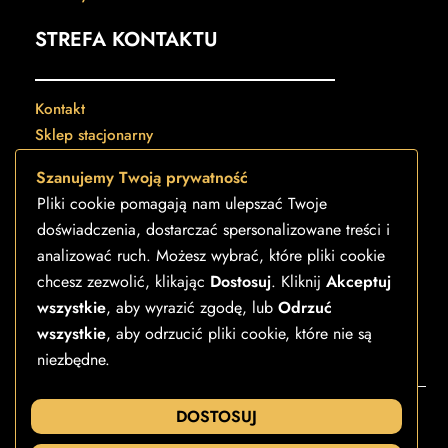
STREFA KONTAKTU
Kontakt
Sklep stacjonarny
Regulamin sklepu
Szanujemy Twoją prywatność
Polityka prywatności
Pliki cookie pomagają nam ulepszać Twoje
Formularz reklamacji towaru
doświadczenia, dostarczać spersonalizowane treści i
Formularz reklamacji usługi
analizować ruch. Możesz wybrać, które pliki cookie
Formularz zwrotu online
chcesz zezwolić, klikając
Dostosuj
. Kliknij
Akceptuj
Pozostałe formularze
wszystkie
, aby wyrazić zgodę, lub
Odrzuć
wszystkie
, aby odrzucić pliki cookie, które nie są
niezbędne.
©
Strefa Egzotyki
2026
Wykonanie –
Visual Art Strony internetowe i Pozycjonowanie SEO
DOSTOSUJ