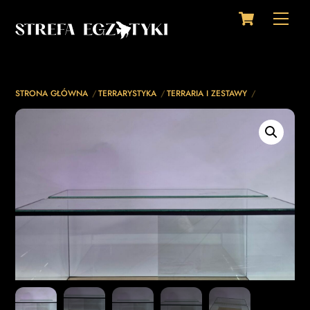
Cart
Skip
Men
to
content
STRONA GŁÓWNA
TERRARYSTYKA
TERRARIA I ZESTAWY